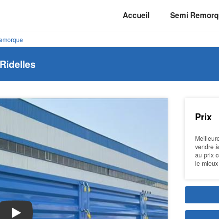
Accueil
Semi Remor
Remorque
Ridelles
Prix
Meilleur
vendre à
au prix 
le mieux
Play